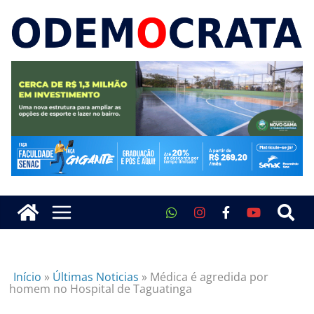
Início
»
Últimas Noticias
»
Médica é agredida por
homem no Hospital de Taguatinga