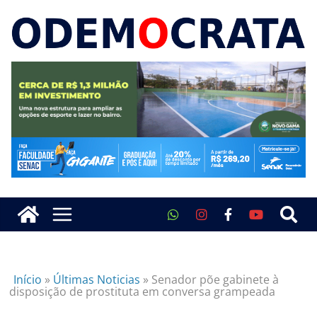
Início
»
Últimas Noticias
»
Senador põe gabinete à
disposição de prostituta em conversa grampeada