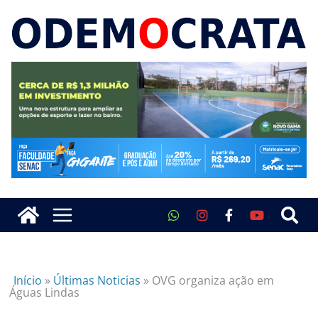
Início
»
Últimas Noticias
»
OVG organiza ação em
Águas Lindas