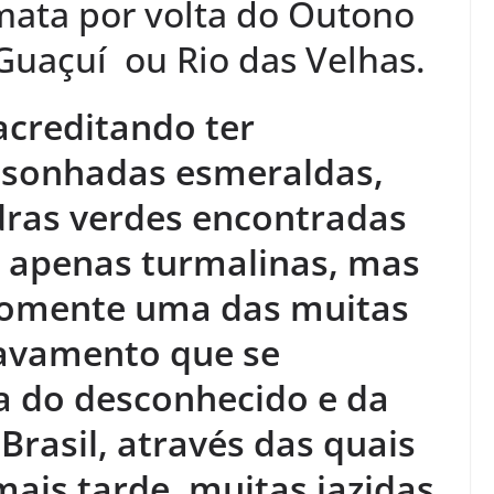
mata por volta do Outono
 Guaçuí ou Rio das Velhas.
acreditando ter
 sonhadas esmeraldas
,
ras verdes encontradas
m apenas turmalinas, mas
a somente uma das muitas
avamento que se
 do desconhecido e da
Brasil, através das quais
ais tarde, muitas jazidas