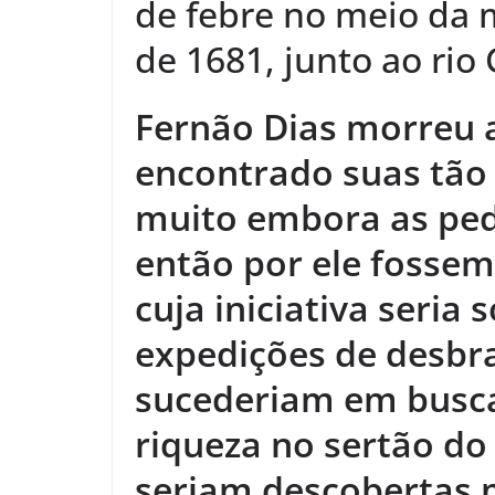
de febre no meio da 
de 1681, junto ao rio
Fernão Dias morreu 
encontrado suas tão
muito embora as ped
então por ele fosse
cuja iniciativa seri
expedições de desbr
sucederiam em busca
riqueza no sertão do 
seriam descobertas m