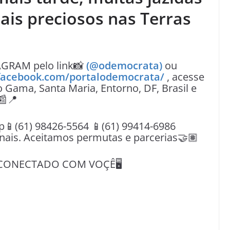
ais preciosos nas Terras
AGRAM pelo link📸
(@odemocrata)
ou
facebook.com/portalodemocrata/
, acesse
o Gama, Santa Maria, Entorno, DF, Brasil e
📰📍
(61) 98426-5564 📱(61) 99414-6986
nais. Aceitamos permutas e parcerias🤝🏽
CONECTADO COM VOÇÊ🖥️