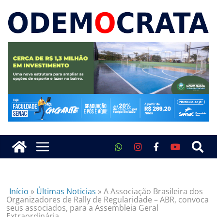
Início
»
Últimas Noticias
»
A Associação Brasileira dos
Organizadores de Rally de Regularidade – ABR, convoca
seus associados, para a Assembleia Geral
Extraordinária