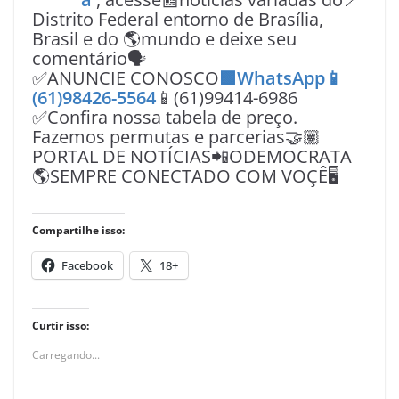
Distrito Federal entorno de Brasília,
Brasil e do 🌎mundo e deixe seu
comentário🗣
✅ANUNCIE CONOSCO
🟩WhatsApp📱
(61)98426-5564
📱(61)99414-6986
✅Confira nossa tabela de preço.
Fazemos permutas e parcerias🤝🏽
PORTAL DE NOTÍCIAS📲ODEMOCRATA
🌎SEMPRE CONECTADO COM VOÇÊ🖥️
Compartilhe isso:
Facebook
18+
Curtir isso:
Carregando...