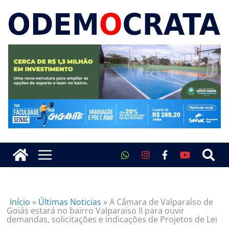
Início
»
Últimas Noticias
»
A Câmara de Valparaíso de
Goiás estará no bairro Valparaiso II para ouvir
demandas, solicitações e indicações de Projetos de Lei