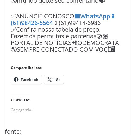
🌎mundo deixe seu comentário🗣
✅ANUNCIE CONOSCO
🟩WhatsApp📱
(61)98426-5564
📱(61)99414-6986
✅Confira nossa tabela de preço.
Fazemos permutas e parcerias🤝🏽
PORTAL DE NOTÍCIAS📲ODEMOCRATA
🌎SEMPRE CONECTADO COM VOÇÊ🖥️
Compartilhe isso:
Facebook
18+
Curtir isso:
Carregando...
fonte: