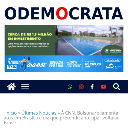
Início
»
Últimas Noticias
»
À CNN, Bolsonaro lamenta
atos em Brasília e diz que pretende antecipar volta ao
Brasil