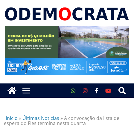
Início
»
Últimas Noticias
»
A convocação da lista de
espera do Fies termina nesta quarta