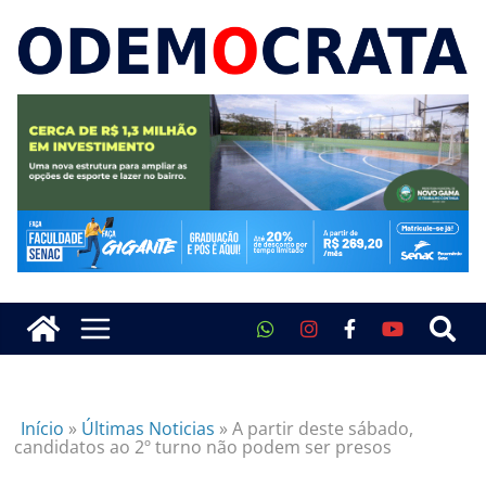
Início
»
Últimas Noticias
»
A partir deste sábado,
candidatos ao 2º turno não podem ser presos