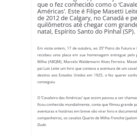
que o fez conhecido como o ‘Cavale
Américas’. Este é Filipe Masetti Leit
de 2012 de Calgary, no Canadá e pe
quilômetros até chegar com grande
natal, Espírito Santo do Pinhal (SP).
Em visita ontem, 17 de outubro, ao 35º Potro do Futuro 
recebeu uma placa em sua homenagem entregue pelo pre
Milha (ABQM), Marcelo Waldemarin Alves Ferreira. Masett
pai Luís Leite um livro que contava a aventura de um caval
destino aos Estados Unidos em 1925, o fez querer sonh
conseguiu.
O ‘Cavaleiro das Américas’ que assim passou a ser chamad
ficou conhecida mundialmente, conta que filmou grande p
aventuras e histórias em breve vão virar livro e documentá
companheiros, os cavalos Quarto de Milha
Frenchie
(palom
Dude.