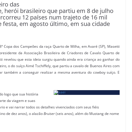
iro das
e, herói brasileiro que partiu em 8 de julho
rcorreu 12 países num trajeto de 16 mil
 festa, em agosto último, em sua cidade
e 8ª Copa dos Campeões da raça Quarto de Milha, em Avaré (SP), Masetti
sidente da Associação Brasileira de Criadores de Cavalo Quarto de
i revelou que esta ideia surgiu quando ainda era criança ao ganhar do
eiro, o do suíço Aimé Tschiffely, que partiu a cavalo de Buenos Aires com
ar também a conseguir realizar a mesma aventura do cowboy suíço. E
o logo que sua história
arte da viagem e suas
rio e vai narrar todos os detalhes vivenciados com seus fiéis
ino de dez anos), o alazão
Bruiser
(seis anos), além do Mustang de nome