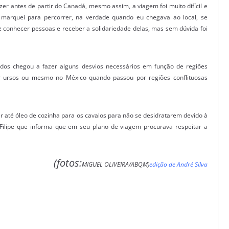
er antes de partir do Canadá, mesmo assim, a viagem foi muito difícil e
 marquei para percorrer, na verdade quando eu chegava ao local, se
 conhecer pessoas e receber a solidariedade delas, mas sem dúvida foi
ridos chegou a fazer alguns desvios necessários em função de regiões
or ursos ou mesmo no México quando passou por regiões conflituosas
r até óleo de cozinha para os cavalos para não se desidratarem devido à
 Filipe que informa que em seu plano de viagem procurava respeitar a
(fotos:
MIGUEL OLIVEIRA/ABQM)
edição de André Silva