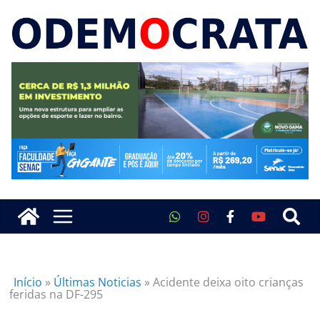
Início
»
Últimas Noticias
»
Acidente deixa oito crianças
feridas na DF-295