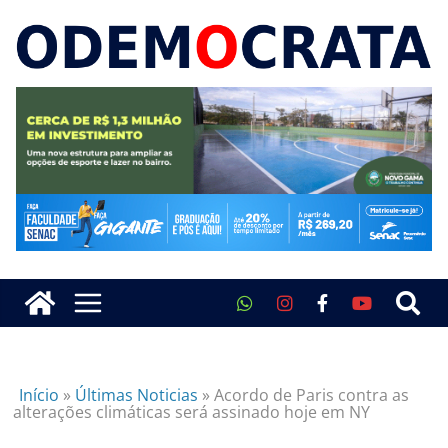
Início
»
Últimas Noticias
»
Acordo de Paris contra as
alterações climáticas será assinado hoje em NY