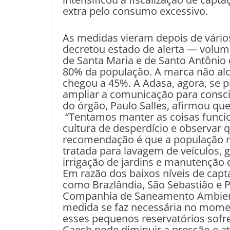
extra pelo consumo excessivo.
As medidas vieram depois de vário
decretou estado de alerta — volum
de Santa Maria e de Santo Antônio
80% da população. A marca não al
chegou a 45%. A Adasa, agora, se 
ampliar a comunicação para conscie
do órgão, Paulo Salles, afirmou q
“Tentamos manter as coisas funcio
cultura de desperdício e observar 
recomendação é que a população r
tratada para lavagem de veículos, 
irrigação de jardins e manutenção d
Em razão dos baixos níveis de cap
como Brazlândia, São Sebastião e 
Companhia de Saneamento Ambiental
medida se faz necessária no momen
esses pequenos reservatórios sof
Caesb pode diminuir a pressão e at