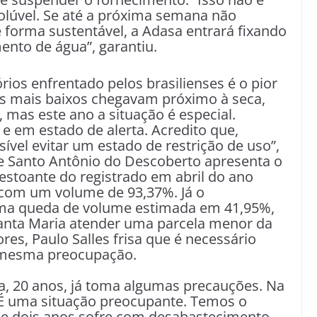
olúvel. Se até a próxima semana não
 forma sustentável, a Adasa entrará fixando
ento de água”, garantiu.
rios enfrentado pelos brasilienses é o pior
s mais baixos chegavam próximo à seca,
mas este ano a situação é especial.
 em estado de alerta. Acredito que,
vel evitar um estado de restrição de uso”,
 de Santo Antônio do Descoberto apresenta o
destoante do registrado em abril do ano
com um volume de 93,37%. Já o
 uma queda de volume estimada em 41,95%,
anta Maria atender uma parcela menor da
s, Paulo Salles frisa que é necessário
a mesma preocupação.
ira, 20 anos, já toma algumas precauções. Na
“É uma situação preocupante. Temos o
se dois anos sofre com desabastecimento