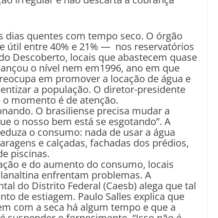
s dias quentes com tempo seco. O órgão
e útil entre 40% e 21% — nos reservatórios
 do Descoberto, locais que abastecem quase
cançou o nível nem em1996, ano em que
preocupa em promover a locação de água e
ntizar a população. O diretor-presidente
ue o momento é de atenção.
nando. O brasiliense precisa mudar a
que o nosso bem está se esgotando”. A
eduza o consumo: nada de usar a água
garagens e calçadas, fachadas dos prédios,
e piscinas.
tação e do aumento do consumo, locais
Planaltina enfrentam problemas. A
 do Distrito Federal (Caesb) alega que tal
to de estiagem. Paulo Salles explica que
rem com a seca há algum tempo e que a
é suspender o fornecimento. “Isso não é