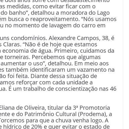
s medidas, como evitar ficar com o
 do banho”, detalhou a moradora do Lago
bém busca o reaproveitamento. “Nós usamos
 ou no momento de lavagem do carro em
uns condomínios. Alexandre Campos, 38, é
s Claras. “Não é de hoje que estamos
a economia de água. Primeiro, cuidamos da
s e torneiras. Percebemos que algumas
a aumentar o uso”, detalhou. Em meio aos
res também identificaram um vazamento na
ão foi feita. Diante dessa situação de
 vamos reforçar com cada unidade a
ua. É um trabalho de conscientização nas 46
liana de Oliveira, titular da 3ª Promotoria
nte e do Patrimônio Cultural (Prodema), a
 “Torcemos para que a chuva venha logo. A
hídrico de 20% e quer evitar o estado de