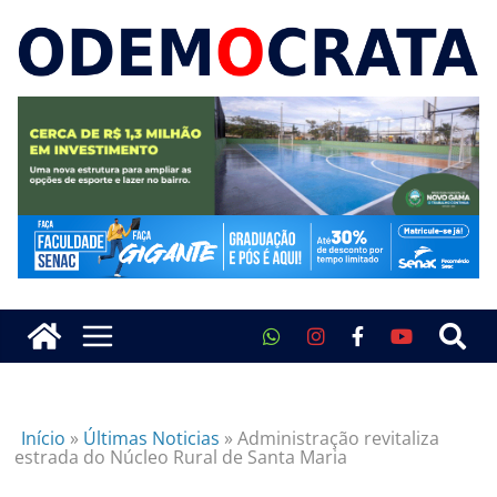
Início
»
Últimas Noticias
»
Administração revitaliza
estrada do Núcleo Rural de Santa Maria