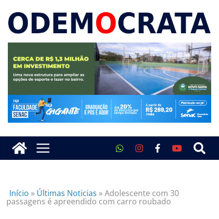
Início
»
Últimas Noticias
»
Adolescente com 30
passagens é apreendido com carro roubado