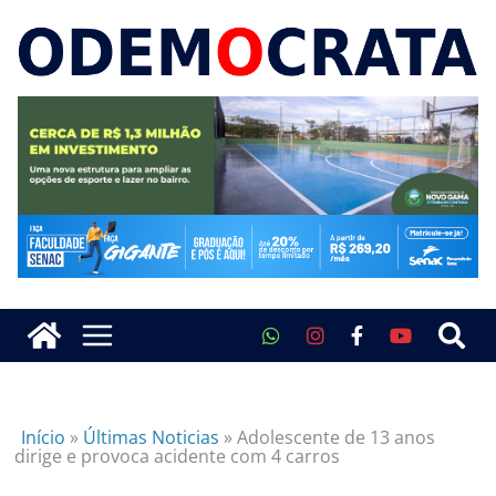
Início
»
Últimas Noticias
»
Adolescente de 13 anos
dirige e provoca acidente com 4 carros