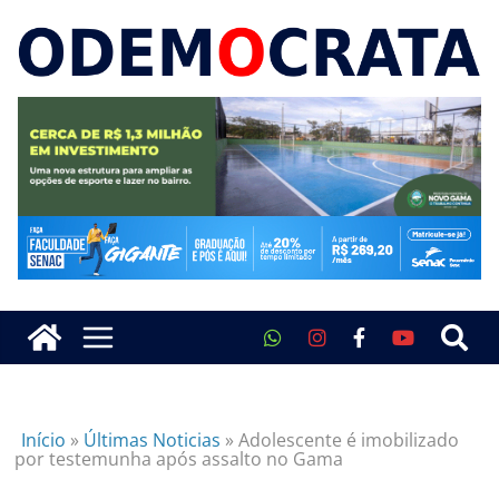
Início
»
Últimas Noticias
»
Adolescente é imobilizado
por testemunha após assalto no Gama