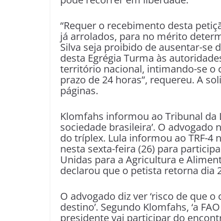
“Requer o recebimento desta peti
já arrolados, para no mérito deter
Silva seja proibido de ausentar-se
desta Egrégia Turma às autoridades
território nacional, intimando-se 
prazo de 24 horas”, requereu. A so
páginas.
Klomfahs informou ao Tribunal da 
sociedade brasileira’. O advogad
do tríplex. Lula informou ao TRF-4 
nesta sexta-feira (26) para partic
Unidas para a Agricultura e Alimen
declarou que o petista retorna dia 2
O advogado diz ver ‘risco de que o 
destino’. Segundo Klomfahs, ‘a FA
presidente vai participar do encontr