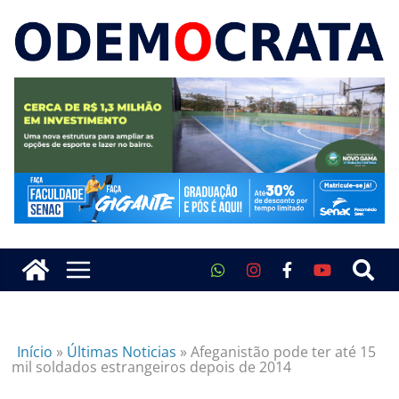
Início
»
Últimas Noticias
»
Afeganistão pode ter até 15
mil soldados estrangeiros depois de 2014