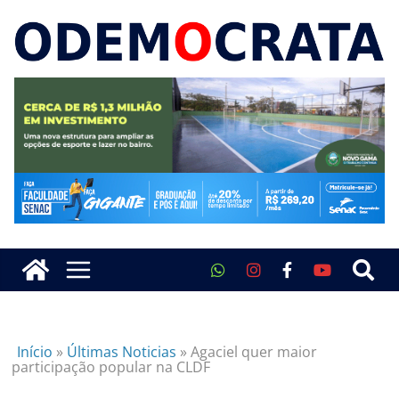
Início
»
Últimas Noticias
»
Agaciel quer maior
participação popular na CLDF