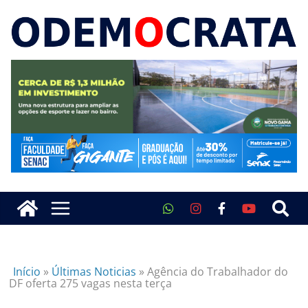
Início
»
Últimas Noticias
»
Agência do Trabalhador do
DF oferta 275 vagas nesta terça