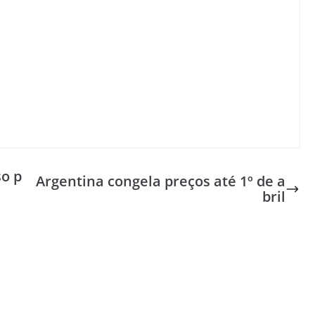
so p
Argentina congela preços até 1º de a
bril