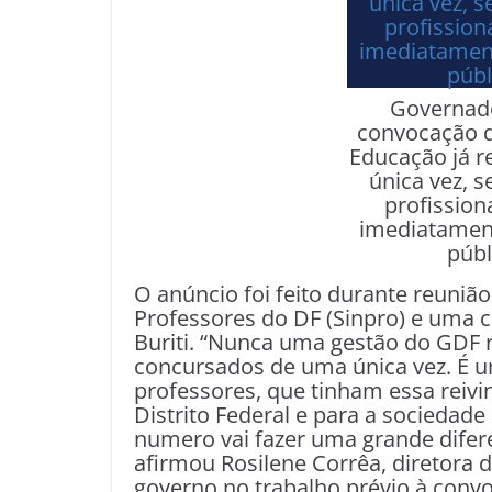
Governado
convocação d
Educação já r
única vez, 
profissio
imediatament
públ
O anúncio foi feito durante reuniã
Professores do DF (Sinpro) e uma 
Buriti. “Nunca uma gestão do GDF 
concursados de uma única vez. É u
professores, que tinham essa reivi
Distrito Federal e para a sociedad
numero vai fazer uma grande difere
afirmou Rosilene Corrêa, diretora 
governo no trabalho prévio à conv