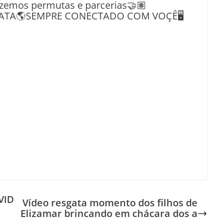
azemos permutas e parcerias🤝🏽
ATA🌎SEMPRE CONECTADO COM VOÇÊ🖥️
VID
Vídeo resgata momento dos filhos de
Elizamar brincando em chácara dos a