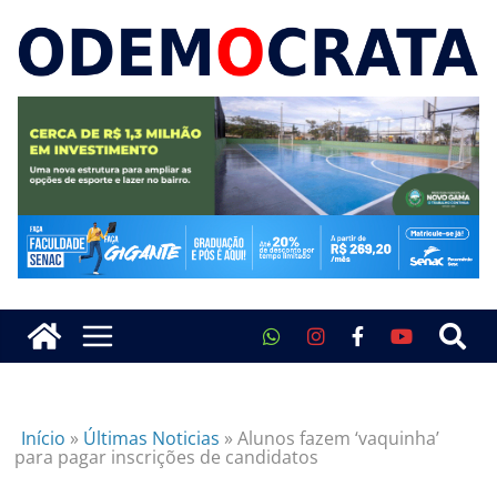
Início
»
Últimas Noticias
»
Alunos fazem ‘vaquinha’
para pagar inscrições de candidatos