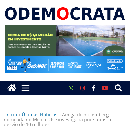
Início
»
Últimas Noticias
»
Amiga de Rollemberg
nomeada no Metrô DF é investigada por suposto
desvio de 10 milhões