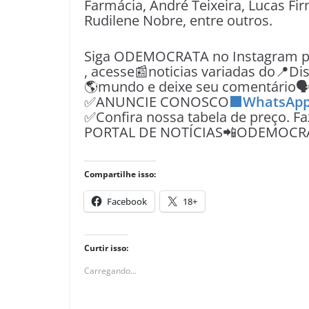
Farmácia, André Teixeira, Lucas Fir
Rudilene Nobre, entre outros.
Siga ODEMOCRATA no Instagram pe
, acesse📰noticias variadas do📍Dist
🌎mundo e deixe seu comentário
✅ANUNCIE CONOSCO
🟩WhatsApp
✅Confira nossa tabela de preço. F
PORTAL DE NOTÍCIAS📲ODEMOCR
Compartilhe isso:
Facebook
18+
Curtir isso:
Carregando...