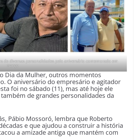
éns de diversas personalidades pelo aniversário comemorado em
março
do Dia da Mulher, outros momentos
. O aniversário do empresário e agitador
sta foi no sábado (11), mas até hoje ele
e também de grandes personalidades da
iás, Pábio Mossoró, lembra que Roberto
écadas e que ajudou a construir a história
stacou a amizade antiga que mantém com