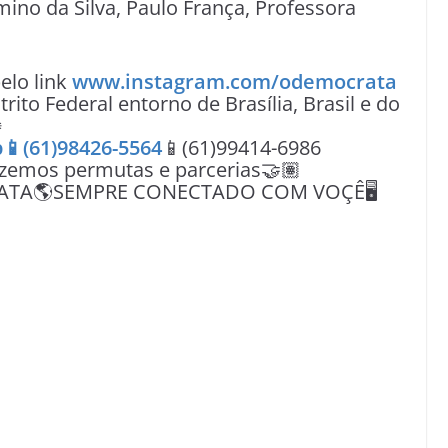
mino da Silva, Paulo França, Professora
lo link
www.instagram.com/odemocrata
rito Federal entorno de Brasília, Brasil e do

📱(61)98426-5564
📱(61)99414-6986
azemos permutas e parcerias🤝🏽
ATA🌎SEMPRE CONECTADO COM VOÇÊ🖥️