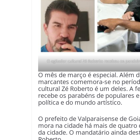
O agitador cultural Zé Roberto recebeu os parab
O mês de março é especial. Além 
marcantes comemora-se no período
cultural Zé Roberto é um deles. A fe
recebe os parabéns de populares 
política e do mundo artístico.
O prefeito de Valparaisense de Go
mora na cidade há mais de quatro d
da cidade. O mandatário ainda de
Roberto.