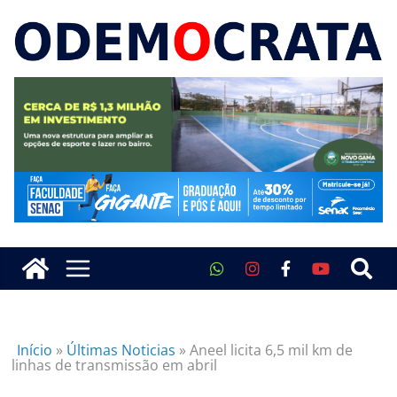
Início
»
Últimas Noticias
»
Aneel licita 6,5 mil km de
linhas de transmissão em abril