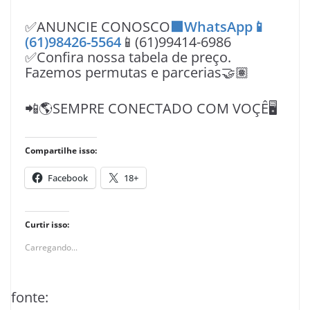
✅ANUNCIE CONOSCO
🟩WhatsApp📱
(61)98426-5564
📱(61)99414-6986
✅Confira nossa tabela de preço.
Fazemos permutas e parcerias🤝🏽
📲🌎SEMPRE CONECTADO COM VOÇÊ🖥️
Compartilhe isso:
Facebook
18+
Curtir isso:
Carregando...
fonte: