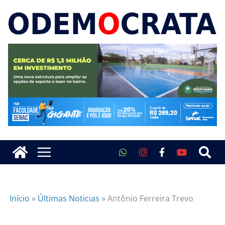
Início
»
Últimas Noticias
»
Antônio Ferreira Trevo