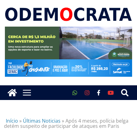
Início
»
Últimas Noticias
»
Após 4 meses, polícia belga
detém suspeito de participar de ataques em Paris