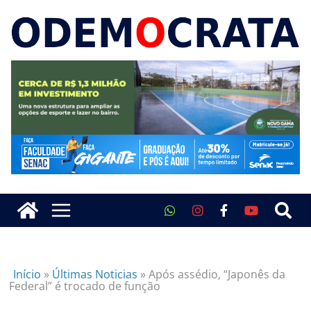
Início
»
Últimas Noticias
»
Após assédio, “Japonês da
Federal” é trocado de função