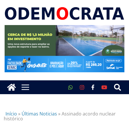
Início
»
Últimas Noticias
»
Assinado acordo nuclear
histórico