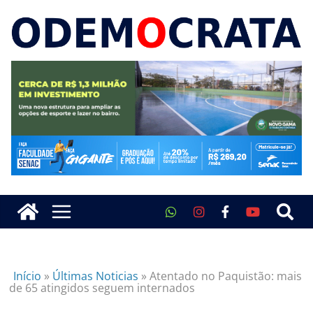
Início
»
Últimas Noticias
»
Atentado no Paquistão: mais
de 65 atingidos seguem internados