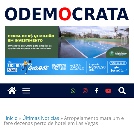
Início
»
Últimas Noticias
»
Atropelamento mata um e
fere dezenas perto de hotel em Las Vegas