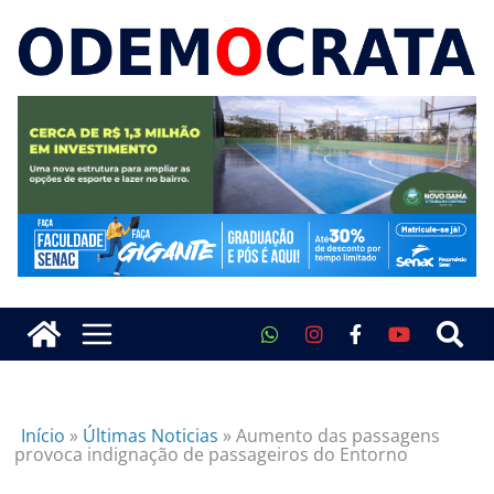
Início
»
Últimas Noticias
»
Aumento das passagens
provoca indignação de passageiros do Entorno