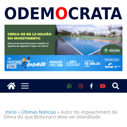
Início
»
Últimas Noticias
»
Autor do impeachment de
Dilma diz que Bolsonaro deve ser interditado