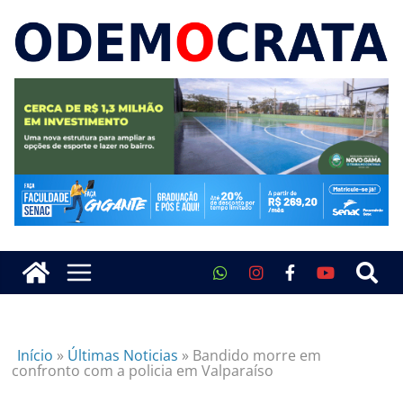
Início
»
Últimas Noticias
»
Bandido morre em
confronto com a policia em Valparaíso