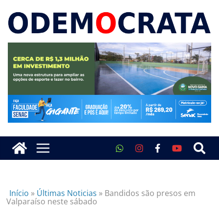
Início
»
Últimas Noticias
»
Bandidos são presos em
Valparaíso neste sábado