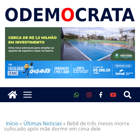
Início
»
Últimas Noticias
»
Bebê de três meses morre
sufocado após mãe dormir em cima dele