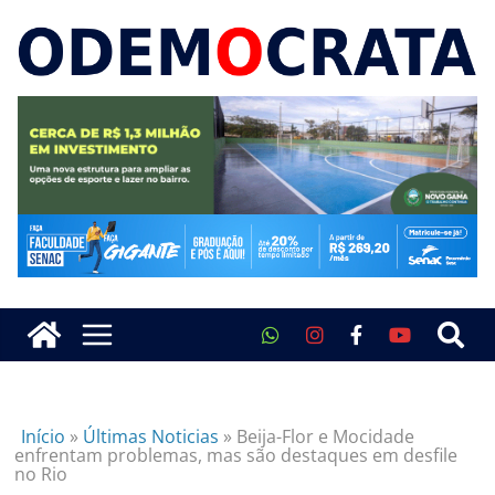
Início
»
Últimas Noticias
»
Beija-Flor e Mocidade
enfrentam problemas, mas são destaques em desfile
no Rio