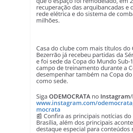
que o espaço foi remodelado, em 20
recuperação das arquibancadas e
rede elétrica e do sistema de comb
milhões.
Casa do clube com mais títulos d
Bezerrão já recebeu partidas da Sé
e foi sede da Copa do Mundo Sub-1
campo de treinamento durante a C
desempenhar também na Copa do Mu
como sede.
Siga
ODEMOCRATA
no
Instagram
/
www.instagram.com/odemocrata
mocrata
📰 Confira as principais notícias do
Brasília, além dos principais acon
destaque especial para conteúdos r