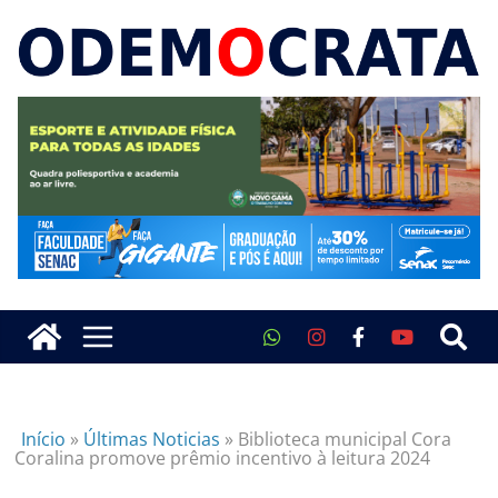
Início
»
Últimas Noticias
»
Biblioteca municipal Cora
Coralina promove prêmio incentivo à leitura 2024