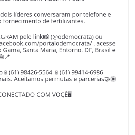
dois líderes conversaram por telefone e
 fornecimento de fertilizantes.
AGRAM pelo link📸 (@odemocrata) ou
facebook.com/portalodemocrata/ , acesse
o Gama, Santa Maria, Entorno, DF, Brasil e
📰📍
(61) 98426-5564 📱(61) 99414-6986
nais. Aceitamos permutas e parcerias🤝🏽
CONECTADO COM VOÇÊ🖥️