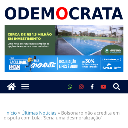
Início
»
Últimas Noticias
»
Bolsonaro não acredita em
disputa com Lula: ‘Seria uma desmoralização’