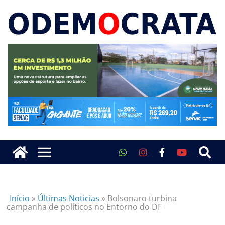
Início
»
Últimas Noticias
»
Bolsonaro turbina
campanha de políticos no Entorno do DF