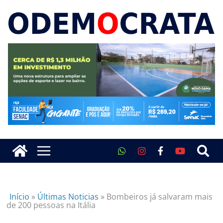
Início
»
Últimas Noticias
»
Bombeiros já salvaram mais
de 200 pessoas na Itália