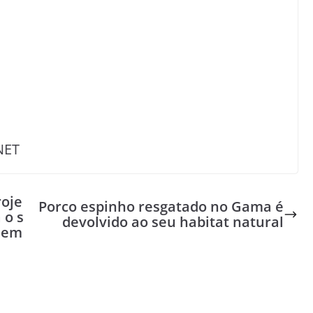
NET
roje
Porco espinho resgatado no Gama é
 o s
devolvido ao seu habitat natural
Sem