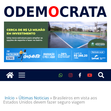
Início
»
Últimas Noticias
»
Brasileiros em vista aos
Estados Unidos devem fazer seguro viagem