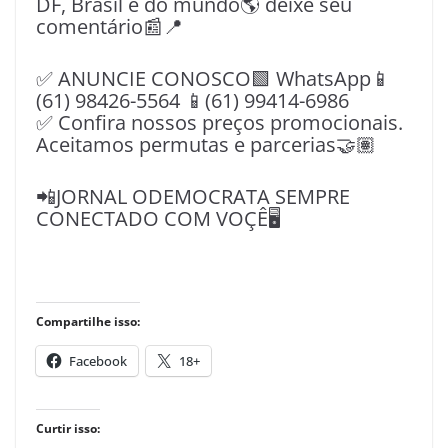
DF, Brasil e do mundo🌎 deixe seu
comentário📰📍
✅ ANUNCIE CONOSCO🟩 WhatsApp📱
(61) 98426-5564 📱(61) 99414-6986
✅ Confira nossos preços promocionais.
Aceitamos permutas e parcerias🤝🏽
📲JORNAL ODEMOCRATA SEMPRE
CONECTADO COM VOÇÊ🖥️
Compartilhe isso:
Facebook
18+
Curtir isso: