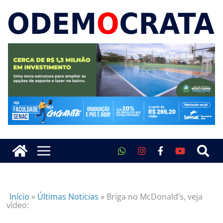
Início
»
Últimas Noticias
»
Briga no McDonald’s, veja
vídeo: