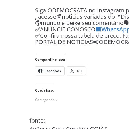
Siga ODEMOCRATA no Instagram pe
, acesse📰noticias variadas do📍Dist
🌎mundo e deixe seu comentário
✅ANUNCIE CONOSCO
🟩WhatsApp
✅Confira nossa tabela de preço. F
PORTAL DE NOTÍCIAS📲ODEMOCR
Compartilhe isso:
Facebook
18+
Curtir isso:
Carregando...
fonte:
Agência Cora Coralina-GOIÁS