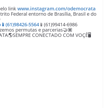
lo link
www.instagram.com/odemocrata
rito Federal entorno de Brasília, Brasil e do

📱(61)98426-5564
📱(61)99414-6986
azemos permutas e parcerias🤝🏽
ATA🌎SEMPRE CONECTADO COM VOÇÊ🖥️