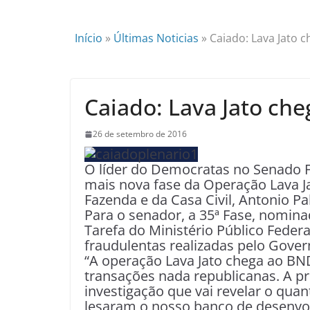
Início
»
Últimas Noticias
»
Caiado: Lava Jato 
Caiado: Lava Jato ch
26 de setembro de 2016
O líder do Democratas no Senado 
mais nova fase da Operação Lava Ja
Fazenda e da Casa Civil, Antonio Pal
Para o senador, a 35ª Fase, nomina
Tarefa do Ministério Público Fede
fraudulentas realizadas pelo Gove
“A operação Lava Jato chega ao BN
transações nada republicanas. A pr
investigação que vai revelar o qu
lesaram o nosso banco de desenvo